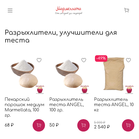
Разрыхлители, улучшители для
теста
-49%
Пекарский
Разрыхлитель
Разрыхлитель
порошок медиум
теста ANGEL,
теста ANGEL, 10
Marmellata, 100
100 гр.
кг
гр.
5 000 ₽
68 ₽
50 ₽
2 540 ₽