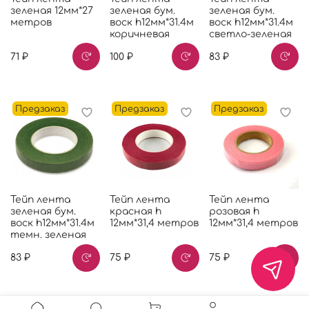
зеленая 12мм*27
зеленая бум.
зеленая бум.
метров
воск h12мм*31.4м
воск h12мм*31.4м
коричневая
светло-зеленая
71 ₽
100 ₽
83 ₽
Предзаказ
Предзаказ
Предзаказ
Тейп лента
Тейп лента
Тейп лента
зеленая бум.
красная h
розовая h
воск h12мм*31.4м
12мм*31,4 метров
12мм*31,4 метров
темн. зеленая
83 ₽
75 ₽
75 ₽