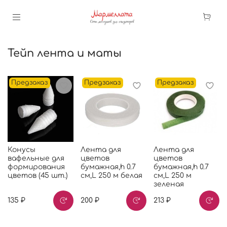
Тейп лента и маты
Предзаказ
Предзаказ
Предзаказ
Конусы
Лента для
Лента для
вафельные для
цветов
цветов
формирования
бумажная,h 0.7
бумажная,h 0.7
цветов (45 шт.)
см,L 250 м белая
см,L 250 м
зеленая
135 ₽
200 ₽
213 ₽