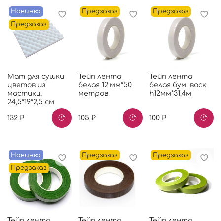
Новинка
Предзаказ
Предзаказ
Предзаказ
Мат для сушки
Тейп лента
Тейп лента
цветов из
белая 12 мм*50
белая бум. воск
мастики,
метров
h12мм*31.4м
24,5*19*2,5 см
132 ₽
105 ₽
100 ₽
Новинка
Предзаказ
Предзаказ
Предзаказ
Тейп лента
Тейп лента
Тейп лента