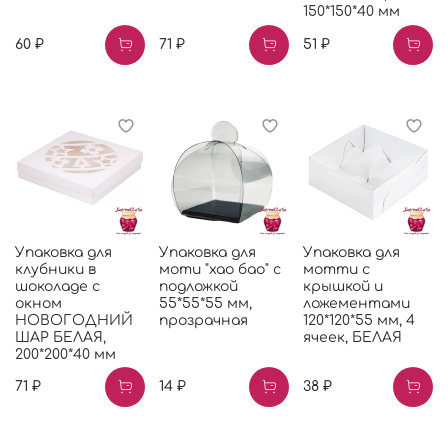
150*150*40 мм
60 ₽
71 ₽
51 ₽
Упаковка для
Упаковка для
Упаковка для
клубники в
моти "хао бао" с
мотти с
шоколаде с
подложкой
крышкой и
окном
55*55*55 мм,
ложементами
НОВОГОДНИЙ
прозрачная
120*120*55 мм, 4
ШАР БЕЛАЯ,
ячеек, БЕЛАЯ
200*200*40 мм
71 ₽
14 ₽
38 ₽