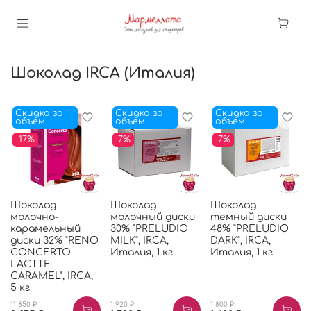
Шоколад IRCA (Италия)
Скидка за
Скидка за
Скидка за
объем
объем
объем
-17%
-7%
-7%
Шоколад
Шоколад
Шоколад
молочно-
молочный диски
темный диски
карамельный
30% "PRELUDIO
48% "PRELUDIO
диски 32% "RENO
MILK", IRCA,
DARK", IRCA,
CONCERTO
Италия, 1 кг
Италия, 1 кг
LACTTE
CARAMEL", IRCA,
5 кг
11 850 ₽
1 920 ₽
1 800 ₽