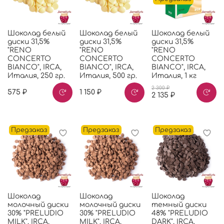
Шоколад белый
Шоколад белый
Шоколад белый
диски 31,5%
диски 31,5%
диски 31,5%
"RENO
"RENO
"RENO
CONCERTO
CONCERTO
CONCERTO
BIANCO", IRCA,
BIANCO", IRCA,
BIANCO", IRCA,
Италия, 250 гр.
Италия, 500 гр.
Италия, 1 кг
2 300 ₽
575 ₽
1 150 ₽
2 135 ₽
Предзаказ
Предзаказ
Предзаказ
Шоколад
Шоколад
Шоколад
молочный диски
молочный диски
темный диски
30% "PRELUDIO
30% "PRELUDIO
48% "PRELUDIO
MILK", IRCA,
MILK", IRCA,
DARK", IRCA,