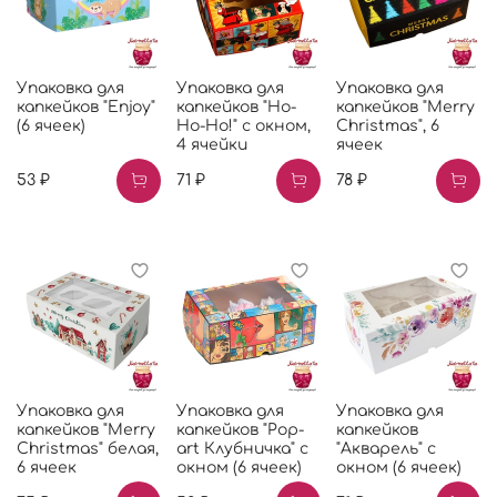
Упаковка для
Упаковка для
Упаковка для
капкейков "Enjoy"
капкейков "Ho-
капкейков "Merry
(6 ячеек)
Ho-Ho!" с окном,
Christmas", 6
4 ячейки
ячеек
53 ₽
71 ₽
78 ₽
Упаковка для
Упаковка для
Упаковка для
капкейков "Merry
капкейков "Pop-
капкейков
Christmas" белая,
art Клубничка" с
"Акварель" с
6 ячеек
окном (6 ячеек)
окном (6 ячеек)