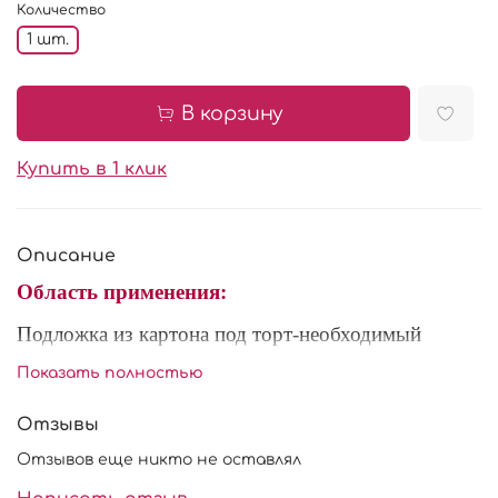
Количество
1 шт.
В корзину
Купить в 1 клик
Описание
Область применения:
Подложка из картона под торт-необходимый
атрибут, который спасет от деформации,
Показать полностью
обеспечивая надежную поддержку. Так же
используются для презентации и приносит больше
Отзывы
красоты кондитерским изделиям. Удобно
Отзывов еще никто не оставлял
использовать при доставке торта.