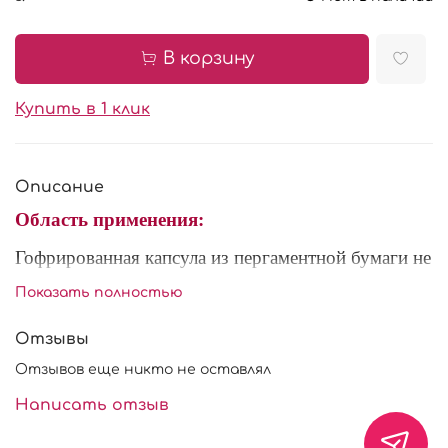
В корзину
Купить в 1 клик
Описание
Область применения:
Гофрированная капсула из пергаментной бумаги не
требующая поддерживающей формы. Отлично
Показать полностью
подходит для выпечки кексов, маффинов.
Отзывы
Характеристики:
Отзывов еще никто не оставлял
Размер: 50*40 мм.
Написать отзыв
Цвет: оранжевый.