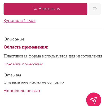
В корзину
Купить в 1 клик
Описание
Область применения:
Пластиковая форма используется для изготовления
и охлаждения шоколадного декора. Форма
Показать полностью
многоразового использования, выдерживает
температуры до +70С.
Отзывы
Состав: пищевой пластик.
Отзывов еще никто не оставлял
Написать отзыв