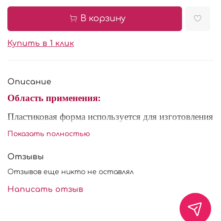
В корзину
Купить в 1 клик
Описание
Область применения:
Пластиковая форма используется для изготовления
и охлаждения шоколадного декора. Форма
Показать полностью
многоразового использования, выдерживает
температуры до +70С.
Отзывы
Состав: пищевой пластик.
Отзывов еще никто не оставлял
Написать отзыв