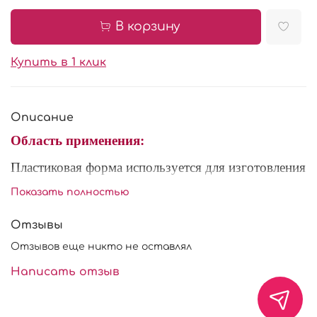
В корзину
Купить в 1 клик
Описание
Область применения:
Пластиковая форма используется для изготовления
и охлаждения шоколадного декора. Форма
Показать полностью
многоразового использования, выдерживает
температуры до +70С.
Отзывы
Состав: пищевой пластик.
Отзывов еще никто не оставлял
Написать отзыв