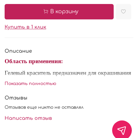
В корзину
Купить в 1 клик
Описание
Область применения:
Гелевый краситель предназначен для окрашивания
кондитерских изделий (желе, мастика, тесто,
Показать полностью
марципан). Это полностью готовый к
употреблению концентрированный пищевой
Отзывы
краситель, предназначенный для придания окраски
Отзывов еще никто не оставлял
различным жидкостям, кремам (белковому,
заварному), муссам, желе, мармеладам, джемам,
Написать отзыв
мороженому, взбитым сливкам, тестам, сахарной
мастики и т. д.