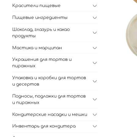
Красители пищевые
Пищевые ингредиенты
Шоколад, глазурь и какао
продукты
Мастика и марципан
Украшения для тортов и
пирожных
Упаковка и коробки для тортов
и десертов
Подносы, подложки для тортов
и пирожных
Кондитерские насадки и мешки
Инвентарь для кондитера