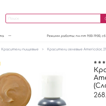
та
Режимм работы: пн-пт 9:00-19:00, сб 9:0
Красители пищевые
Красители гелевые Americolor, 21
Кра
Ame
(Сл
268