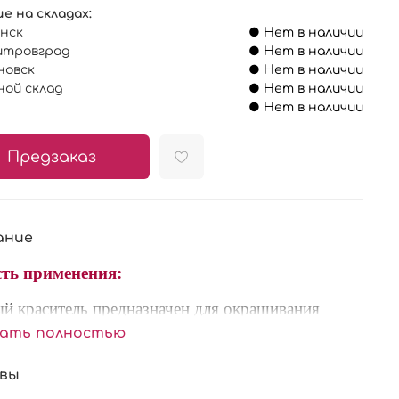
е на складах:
анск
● Нет в наличии
итровград
● Нет в наличии
яновск
● Нет в наличии
ной склад
● Нет в наличии
● Нет в наличии
Предзаказ
ание
ть применения:
ый краситель предназначен для окрашивания
ерских изделий (желе, мастика, тесто, марципан).
зать полностью
олностью готовый к употреблению
нтрированный пищевой краситель,
вы
азначенный для придания окраски различным