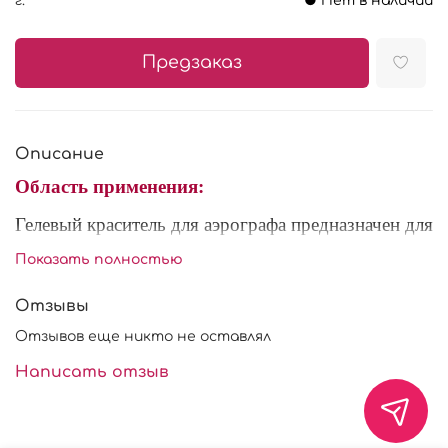
г.
● Нет в наличии
Предзаказ
Описание
Область применения:
Гелевый краситель для аэрографа предназначен для
поверхностного декорирования айсинга, мастики,
Показать полностью
марципана, сахарной помадки, выпечки, желе,
крем-чиза, шоколада и т.д.
Отзывы
Характеристики:
Отзывов еще никто не оставлял
Состав:
вода, сахар, красители пищевые,
Написать отзыв
консервант лимонная кислота, антиокислитель
сорбат калия.