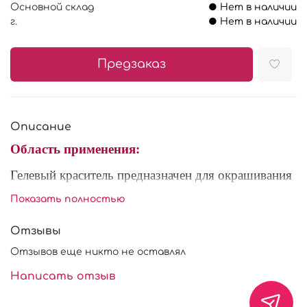
Основной склад
● Нет в наличии
г.
● Нет в наличии
Предзаказ
Описание
Область применения:
Гелевый краситель предназначен для окрашивания
кондитерских изделий (желе, мастика, тесто,
Показать полностью
марципан). Это полностью готовый к
употреблению концентрированный пищевой
Отзывы
краситель, предназначенный для придания окраски
Отзывов еще никто не оставлял
различным жидкостям, кремам (белковому,
заварному), муссам, желе, мармеладам, джемам,
Написать отзыв
мороженому, взбитым сливкам, тестам, сахарной
мастики и т. д.