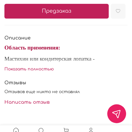
Предзаказ
Описание
Область применения:
Мастихин или кондитерская лопатка -
незаменимый помощник кондитера. Он позволит
Показать полностью
значительно упростить работу с шоколадом и
улучшить
вид готового изделия. Благодаря своему
Отзывы
небольшому размеру, мастихином легко нанести
Отзывов еще никто не оставлял
кондитерские
мазки или подправить декор, крем на
торте. Подходит для работы с бенто-тортами.
Написать отзыв