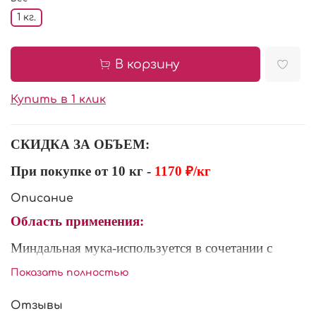
1 кг.
В корзину
Купить в 1 клик
СКИДКА ЗА ОБЪЕМ:
При покупке от 10 кг -
1170 ₽/кг
Описание
Область применения:
Миндальная мука-используется в сочетании с
пшеничной мукой для всех видов выпечки и
Показать полностью
ореховых начинок ,тем самым придает нежный
ореховый привкус.
Именно из миндальной муки
Отзывы
делаются знаменитые французские сладости