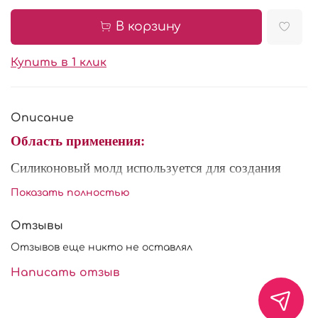
В корзину
Купить в 1 клик
Описание
Область применения:
Силиконовый молд используется для создания
украшений и декора из шоколада, мастики и
Показать полностью
марципана. Рекомендуется перед использованием
посыпать внутреннюю часть молда сахарной
Отзывы
пудрой или крахмалом, для легкого извлечения
Отзывов еще никто не оставлял
готового изделия. Форма многоразового
использования.
Написать отзыв
Характеристики: