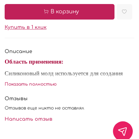
В корзину
Купить в 1 клик
Описание
Область применения:
Силиконовый молд используется для создания
украшений и декора из шоколада, мастики и
Показать полностью
марципана. Рекомендуется перед использованием
посыпать внутреннюю часть молда сахарной
Отзывы
пудрой или крахмалом, для легкого извлечения
Отзывов еще никто не оставлял
готового изделия. Форма многоразового
использования.
Написать отзыв
Характеристики: