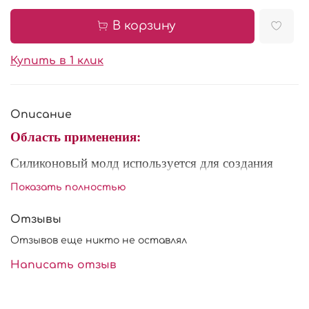
В корзину
Купить в 1 клик
Описание
Область применения:
Силиконовый молд используется для создания
украшений и декора из шоколада, мастики и
Показать полностью
марципана. Рекомендуется перед использованием
посыпать внутреннюю часть молда сахарной
Отзывы
пудрой или крахмалом, для легкого извлечения
Отзывов еще никто не оставлял
готового изделия. Форма многоразового
использования.
Написать отзыв
Характеристики: