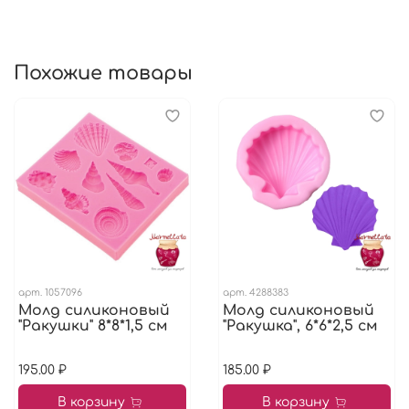
Состав: пищевой силикон.
Размер: 19*5,3*1,1 см.
Похожие товары
арт.
1057096
арт.
4288383
Молд силиконовый
Молд силиконовый
"Ракушки" 8*8*1,5 см
"Ракушка", 6*6*2,5 см
195.00 ₽
185.00 ₽
В корзину
В корзину