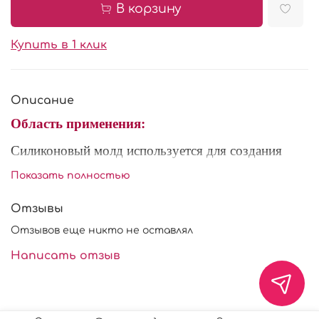
В корзину
Купить в 1 клик
Описание
Область применения:
Силиконовый молд используется для создания
украшений и декора из шоколада, мастики и
Показать полностью
марципана. Рекомендуется перед использованием
посыпать внутреннюю часть молда сахарной
Отзывы
пудрой или крахмалом, для легкого извлечения
Отзывов еще никто не оставлял
готового изделия. Форма многоразового
использования.
Написать отзыв
Характеристики:
Состав: пищевой силикон.