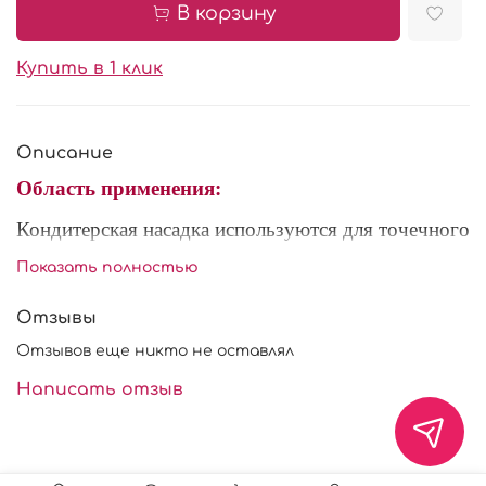
В корзину
Купить в 1 клик
Описание
Область применения:
Кондитерская насадка используются для точечного
нанесения деталей из взбитых сливок,
Показать полностью
кондитерских кремов, и т. д.
Отзывы
Вставить насадку в кондитерский мешок,
наполнить его кремом (сливками) и украсить
Отзывов еще никто не оставлял
кондитерское изделие.
Написать отзыв