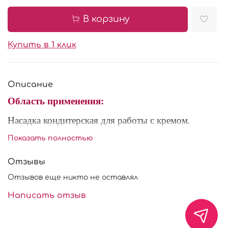
В корзину
Купить в 1 клик
Описание
Область применения:
Насадка кондитерская для работы с кремом.
Показать полностью
Характеристики:
Материал:
нержавеющая сталь
.
Отзывы
Размер: диаметр основания 25 мм, высота насадки
Отзывов еще никто не оставлял
48 мм, длина декоративного отверстия 13 мм.
Написать отзыв