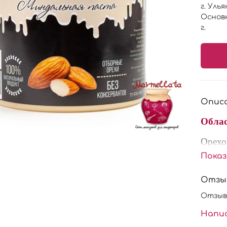
г. Уль
Основ
г.
Опис
Облас
Орехо
обжар
Пока
караме
масса.
Отзы
вкус 
Отзыв
Паста 
Напи
конфет