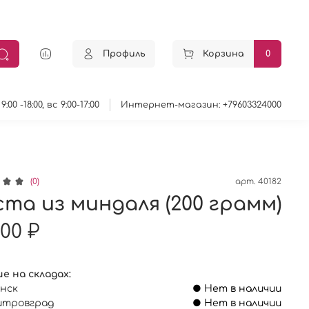
Профиль
Корзина
0
0 -18:00, вс 9:00-17:00
Интернет-магазин: +79603324000
(0)
арт.
40182
та из миндаля (200 грамм)
.00 ₽
е на складах:
анск
● Нет в наличии
итровград
● Нет в наличии