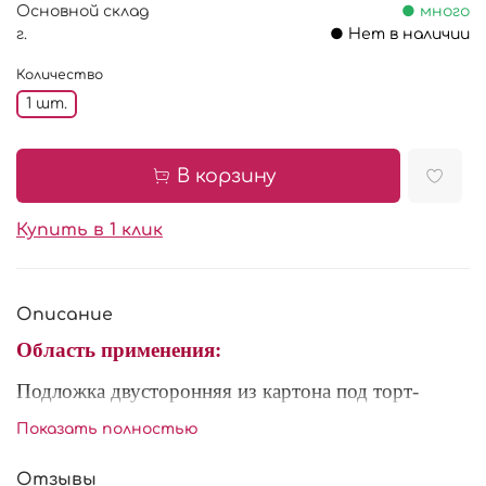
Основной склад
● много
г.
● Нет в наличии
Количество
1 шт.
В корзину
Купить в 1 клик
Описание
Область применения:
Подложка
двусторонняя
из картона под торт-
необходимый атрибут, который спасет от
Показать полностью
деформации, обеспечивая надежную поддержку.
Так же используются для презентации и приносит
Отзывы