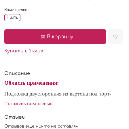
Количество
1 шт.
В корзину
Купить в 1 клик
Описание
Область применения:
Подложка
двусторонняя
из картона под торт-
необходимый атрибут, который спасет от
Показать полностью
деформации, обеспечивая надежную поддержку.
Так же используются для презентации и приносит
Отзывы
больше красоты кондитерским изделиям. Удобно
Отзывов еще никто не оставлял
использовать при доставке торта.