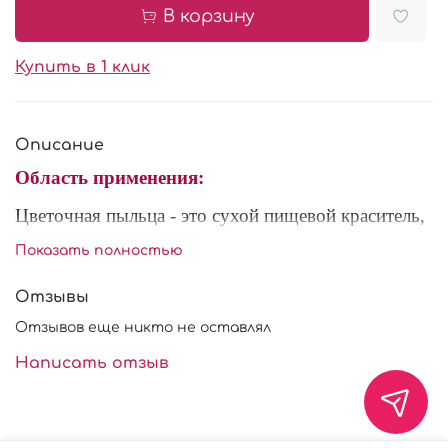
В корзину
Купить в 1 клик
Описание
Область применения:
Цветочная пыльца - это сухой пищевой краситель,
предназначенный для тонирования готовых
Показать полностью
изделий из мастики (цветов, фигурок и другого
декора). Цветочная пыльца наносится сухой
Отзывы
кистью на поверхность. Смешивается со спиртом
Отзывов еще никто не оставлял
для получения более насыщенных оттенков. Такой
краситель незаменим для предания реалистичности
Написать отзыв
рисункам и цветам.
Характеристики: