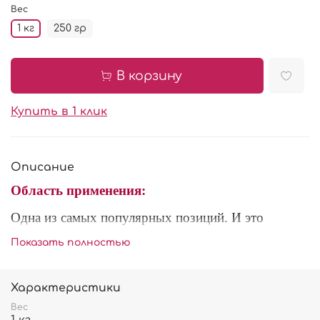
Вес
1 кг
250 гр
В корзину
Купить в 1 клик
Описание
Область применения:
Одна из самых популярных позиций. И это
неудивительно, ведь области использования
Показать полностью
натурального клубничного пюре AGROBAR
поистине огромны. Хотя, ничто не мешает просто
есть его ложками и запивать чаем.
Характеристики
Вес
Фруктовые пюре "Агробар" – прекрасная основа