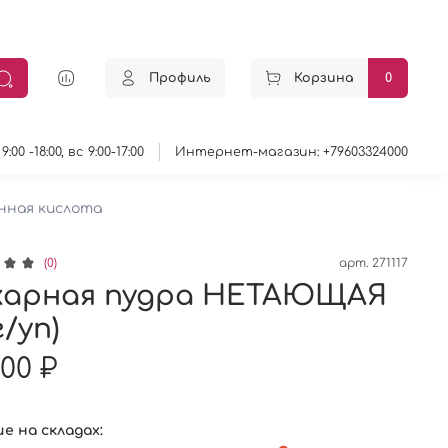
Профиль
Корзина
0
0 -18:00, вс 9:00-17:00
Интернет-магазин: +79603324000
онная кислота
(0)
арт.
271117
харная пудра НЕТАЮЩАЯ
г/уп)
.00 ₽
е на складах: