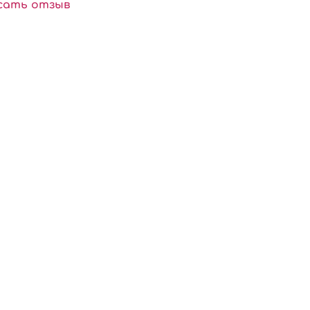
сать отзыв
в: сахар измельченный, натуральный краситель.
водство: Россия.
ть в сухом месте при температуре не выше
.