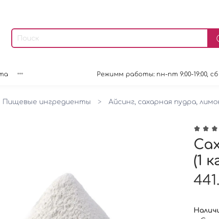
та
Режимм работы: пн-пт 9:00-19:00, сб 9:0
Пищевые ингредиенты
Айсинг, сахарная пудра, лим
Са
(1 к
441
Наличи