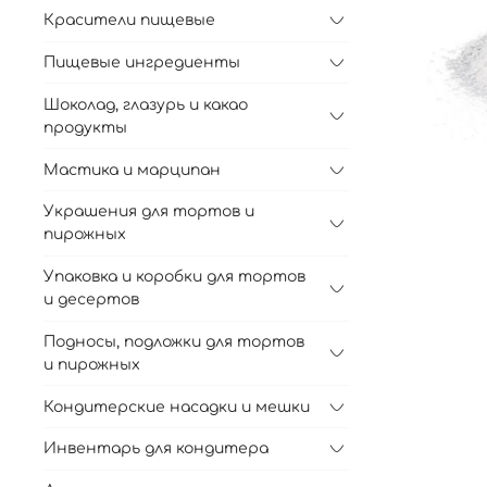
Красители пищевые
Пищевые ингредиенты
Шоколад, глазурь и какао
продукты
Мастика и марципан
Украшения для тортов и
пирожных
Упаковка и коробки для тортов
и десертов
Подносы, подложки для тортов
и пирожных
Кондитерские насадки и мешки
Инвентарь для кондитера