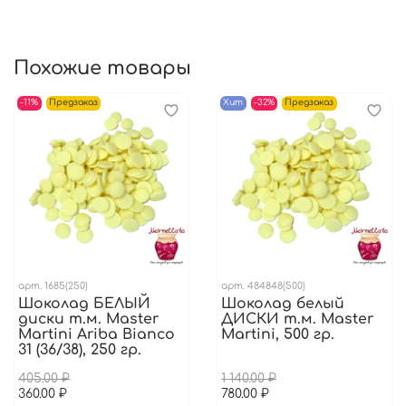
Условия хранения: хранить в сухом и прохладном
месте при температуре от +12 С до +20 С и
относительной влажности не выше 70%
Похожие товары
-11%
Предзаказ
Хит
-32%
Предзаказ
арт.
1685(250)
арт.
484848(500)
Шоколад БЕЛЫЙ
Шоколад белый
диски т.м. Master
ДИСКИ т.м. Master
Martini Ariba Bianco
Martini, 500 гр.
31 (36/38), 250 гр.
405.00 ₽
1 140.00 ₽
360.00 ₽
780.00 ₽