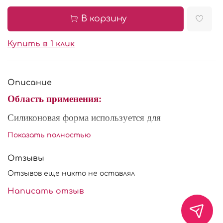
В корзину
Купить в 1 клик
Описание
Область применения:
Силиконовая форма используется для
приготовления, заморозки, охлаждения
Показать полностью
кондитерских изделий. Силикон, из которого
изготовлено изделие очень гибкий, поэтому не
Отзывы
возникнет никаких проблем при извлечении
Отзывов еще никто не оставлял
готового продукта. Форма многоразового
использования, выдерживает температуры от -50С
Написать отзыв
до +230С.
Характеристики: