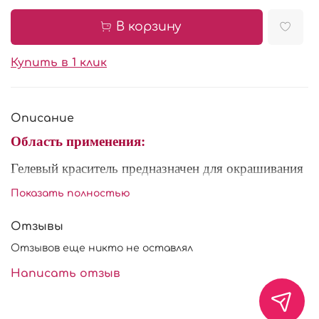
В корзину
Купить в 1 клик
Описание
Область применения:
Гелевый краситель предназначен для окрашивания
кондитерских изделий (желе, мастика, тесто,
Показать полностью
марципан). Это полностью готовый к
употреблению концентрированный пищевой
Отзывы
краситель, предназначенный для придания окраски
Отзывов еще никто не оставлял
различным жидкостям, кремам (белковому,
заварному), муссам, желе, мармеладам, джемам,
Написать отзыв
мороженому, взбитым сливкам, тестам, сахарной
мастики и т. д.