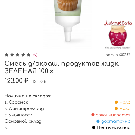
(0)
арт.
hk30287
Смесь д/окраш. продуктов жидк.
ЗЕЛЕНАЯ 100 г
123.00 ₽
131.00 ₽
Наличие на складах:
г. Саранск
● мало
г. Димитровград
● мало
г. Ульяновск
● заканчивается
Основной склад
● достаточно
г.
● Нет в наличии