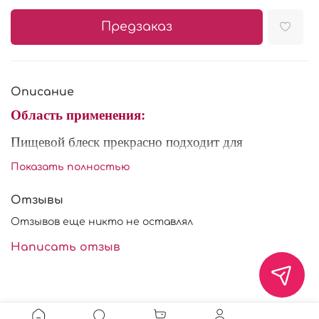
Предзаказ
Описание
Область применения:
Пищевой блеск прекрасно подходит для
оформления и украшения кондитерских изделий.
Показать полностью
Также кандурином можно окрашивать глазури,
напитки, желе, мармелад, карамель, гель.
Отзывы
Существует несколько способов использования:
Отзывов еще никто не оставлял
- развести спиртовым раствором для
Написать отзыв
использования в аэрографе в соотношении 3:1 или
смешать с любым напитком для получения
красивого блеска;