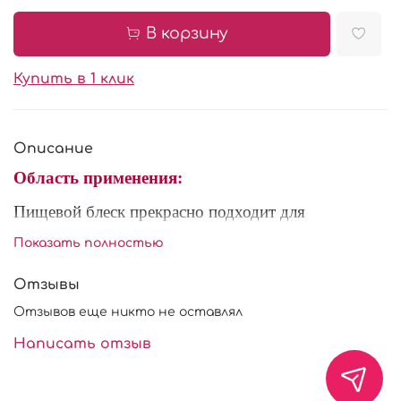
В корзину
Купить в 1 клик
Описание
Область применения:
Пищевой блеск прекрасно подходит для
оформления и украшения кондитерских изделий.
Показать полностью
Также кандурином можно окрашивать глазури,
напитки, желе, мармелад, карамель, гель.
Отзывы
Существует несколько способов использования:
Отзывов еще никто не оставлял
- развести спиртовым раствором для
Написать отзыв
использования в аэрографе в соотношении 3:1 или
смешать с любым напитком для получения