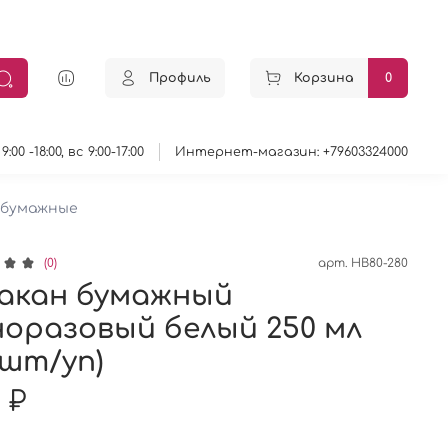
Профиль
Корзина
0
0 -18:00, вс 9:00-17:00
Интернет-магазин: +79603324000
 бумажные
(0)
арт.
HB80-280
акан бумажный
оразовый белый 250 мл
 шт/уп)
 ₽