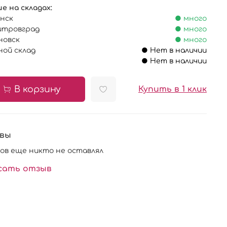
е на складах:
анск
● много
итровград
● много
яновск
● много
ной склад
● Нет в наличии
● Нет в наличии
В корзину
Купить в 1 клик
вы
ов еще никто не оставлял
сать отзыв