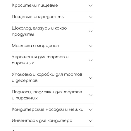
Красители пищевые
Пищевые ингредиенты
Шоколад, глазурь и какао
продукты
Мастика и марципан
Украшения для тортов и
пирожных
Упаковка и коробки для тортов
и десертов
Подносы, подложки для тортов
и пирожных
Кондитерские насадки и мешки
Инвентарь для кондитера