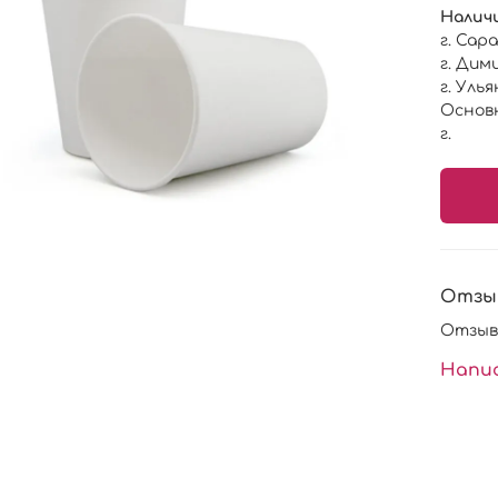
Наличи
г. Сар
г. Дим
г. Уль
Основ
г.
Отзы
Отзыв
Напи