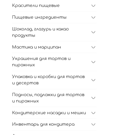
Красители пищевые
Пищевые ингредиенты
Шоколад, глазурь и какао
продукты
Мастика и марципан
Украшения для тортов и
пирожных
Упаковка и коробки для тортов
и десертов
Подносы, подложки для тортов
и пирожных
Кондитерские насадки и мешки
Инвентарь для кондитера