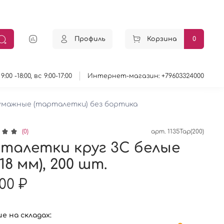
Профиль
Корзина
0
0 -18:00, вс 9:00-17:00
Интернет-магазин: +79603324000
умажные (тарталетки) без бортика
(0)
арт.
1135Тар(200)
талетки круг 3С белые
*18 мм), 200 шт.
.00 ₽
е на складах: