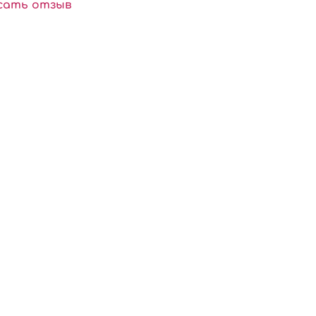
сать отзыв
теристики:
р (дно): 30 мм.
а: 18 мм.
белый.
ество: 200 шт.