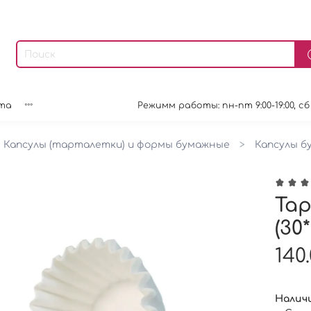
та
Режимм работы: пн-пт 9:00-19:00, сб 9:0
Капсулы (тарталетки) и формы бумажные
Капсулы б
Тар
(30
140
Наличи