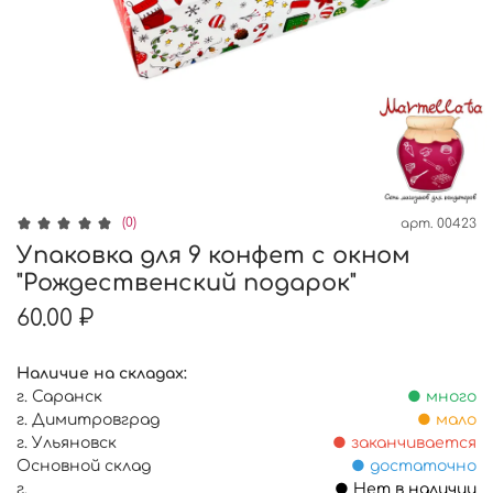
(0)
арт.
00423
Упаковка для 9 конфет с окном
"Рождественский подарок"
60.00 ₽
Наличие на складах:
г. Саранск
● много
г. Димитровград
● мало
г. Ульяновск
● заканчивается
Основной склад
● достаточно
г.
● Нет в наличии