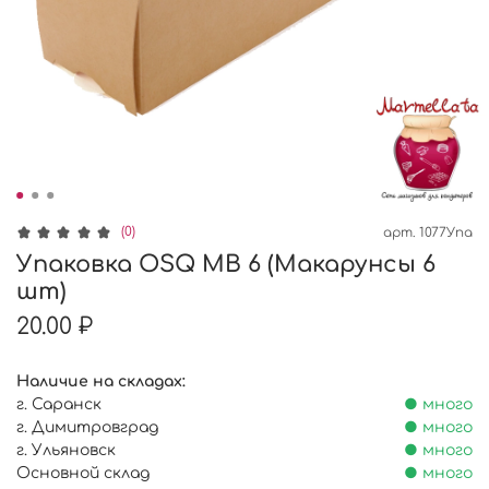
(0)
арт.
1077Упа
Упаковка OSQ MB 6 (Макарунсы 6
шт)
20.00 ₽
Наличие на складах:
г. Саранск
● много
г. Димитровград
● много
г. Ульяновск
● много
Основной склад
● много