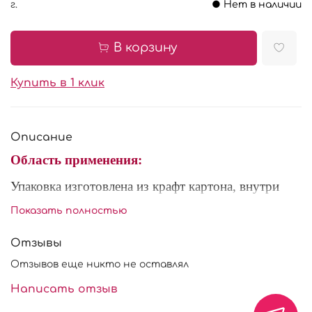
г.
● Нет в наличии
В корзину
Купить в 1 клик
Описание
Область применения:
Упаковка изготовлена из крафт картона, внутри
ламинирована, удерживает жир и влагу. Удобная
Показать полностью
самосборная конструкция. Выгодно
позиционирует Ваше изделие.
Отзывы
Характеристики:
Отзывов еще никто не оставлял
Размер: 180*55*55 мм
Написать отзыв