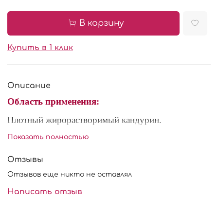
В корзину
Купить в 1 клик
Описание
Область применения:
Плотный жирорастворимый кандурин.
Перламутровые эффектные пигменты прекрасно
Показать полностью
подходят для оформления и украшения
Отзывы
кондитерских изделий. Также кандурином можно
окрашивать шоколад, глазурь, напитки, желе,
Отзывов еще никто не оставлял
мармелад, карамель, гель.
Написать отзыв
Существует несколько способов использования: