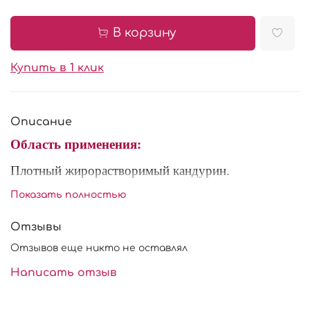
В корзину
Купить в 1 клик
Описание
Область применения:
Плотный жирорастворимый кандурин.
Перламутровые эффектные пигменты прекрасно
Показать полностью
подходят для оформления и украшения
Отзывы
кондитерских изделий. Также кандурином можно
окрашивать шоколад, глазурь, напитки, желе,
Отзывов еще никто не оставлял
мармелад, карамель, гель.
Написать отзыв
Существует несколько способов использования: