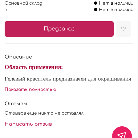
Основной склад
● Нет в наличии
г.
● Нет в наличии
Предзаказ
Описание
Область применения:
Гелевый краситель предназначен для окрашивания
кондитерских изделий (желе, мастика, тесто,
Показать полностью
марципан). Это полностью готовый к
употреблению концентрированный пищевой
Отзывы
краситель, предназначенный для придания окраски
Отзывов еще никто не оставлял
различным жидкостям, кремам (белковому,
заварному), муссам, желе, мармеладам, джемам,
Написать отзыв
мороженому, взбитым сливкам, тестам, сахарной
мастики и т. д.